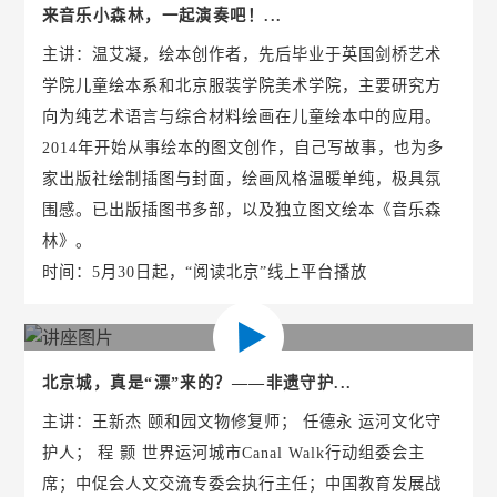
来音乐小森林，一起演奏吧！...
主讲：温艾凝，绘本创作者，先后毕业于英国剑桥艺术
学院儿童绘本系和北京服装学院美术学院，主要研究方
向为纯艺术语言与综合材料绘画在儿童绘本中的应用。
2014年开始从事绘本的图文创作，自己写故事，也为多
家出版社绘制插图与封面，绘画风格温暖单纯，极具氛
围感。已出版插图书多部，以及独立图文绘本《音乐森
林》。
时间：5月30日起，“阅读北京”线上平台播放
北京城，真是“漂”来的？——非遗守护...
主讲：王新杰 颐和园文物修复师； 任德永 运河文化守
护人； 程 颢 世界运河城市Canal Walk行动组委会主
席；中促会人文交流专委会执行主任；中国教育发展战