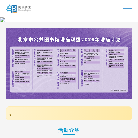
首页
活动
指南
视频
资源
资讯
📢 温馨
联系
活动介绍