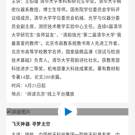
主讲：王伯雄 清华大学本科和研究生毕业。清华大学精
密仪器系教授，博士生导师。国务院学位委员会学科评
议组成员，清华大学学位委员会机械、光学与仪器分委
员会副主席，测控技术教学实验中心主任。连续6届清华
大学研究生“良师益友”，“清韵烛光”第二届清华大学“我
最喜爱的教师”。北京市高教系统教书育人先进工作者，
北京市高等学校教学名师，国家级精品课《测试与检测
技术基础》负责人。清华大学荷韵诗社社长。获教育部
科技进步二等奖，机电部重大科技成果奖。著有教材和
专著14部，论文200余篇。
时间：6月25日起
地点：“阅读北京”线上平台播放
飞天神器·寻梦太空
主讲：钱航，中国航天科技集团一院航天科普专家，中