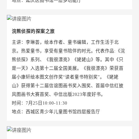
地点：延庆区图书馆一层多功能厅
浣熊侦探的探案之旅
主讲：李琳荟，绘本作者、童书编辑，工作生活于北
京。热爱童书，享受有童书陪伴的时光。代表作品:《浣
熊侦探》系列、《我很漂亮》《姥姥山》等。其中《只
是一天》入选第十二届全国美展。《我很漂亮》荣获首
届小康轩绘本图文创作奖“读者童书特别奖”。《姥姥
山》获得第十二届信谊图画书奖入围奖、首届中信红披
风图画书大赛首奖、中信出版2023年度好书。
时间：7月25日10:00-11:30
地点：西城区青少年儿童图书馆四层报告厅