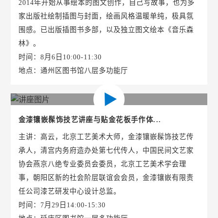
2014年开始从事绘本的图文创作，自己写故事，也为多
家出版社绘制插图与封面，绘画风格温暖单纯，极具氛
围感。已出版插图书多部，以及独立图文绘本《音乐森
林》。
时间：8月6日10:00-11:30
地点：通州区图书馆八层多功能厅
金漆镶嵌髹饰技艺讲座与贴金花板手作体...
主讲：高云，北京工艺美术大师，金漆镶嵌髹饰技艺传
承人，清宫内务府造办处第七代传人，中国民间文艺家
协会燕京八绝专业委员会委员，北京工艺美术学会理
事，朝阳区新的社会阶层联谊会会员，金漆镶嵌有限责
任公司漆艺研发中心设计总监。
时间：7月29日14:00-15:30