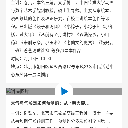
主讲：卷儿，本名王婧，文学博士，中国传媒大学动画
与数字艺术学院副教授，硕士生导师。主要从事绘本、
漫画领域的创作及理论研究，在校主讲绘本创作等课
程。已出版《饺子和汤圆》《小粽子，小粽子》《小年
糕，过大年》《从前有个月饼村》《该洗澡啦，小山
药》《来刷牙喽，小玉米》《老仙女的魔咒》《妈妈要
上班》爸爸更爱谁?》等多部绘本作品
时间：7月18日 10:00
地点：北京市朝阳区星火西路17号东风地区市民活动中
心东风驿一层演播厅
天气与气候是如何预测的：从 “明天穿...
主讲：谢铁军，北京市气象局高级工程师，博士，主要
从事短期气候预测工作，预测评分多次位列全国第一。