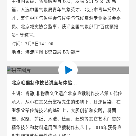
主持国家级、省部级项目多项，发表 SCI 论文 20 余
篇，入选中国气象局青年气象英才、北京市青年托举人
才，兼任中国气象学会气候学与气候资源专业委员会委
员、北京减灾协会监事，获评全国气象部门“百优预报
员” 等称号。
时间：7月5日14：00
地点：海淀区图书馆四层多功能厅
北京毛猴制作技艺讲座与体验...
主讲：肖静,非物质文化遗产北京毛猴制作技艺第五代传
承人，从小在其父萧掌柜先生的影响下，耳濡目染，在
继承父辈传统技艺的基础上，大胆创新和实践，将面
塑、泥塑、剪纸、木雕、绘画、建筑等其它艺术门类的
精华技艺和材料运用到毛猴制作技艺中。2016年获得毛
猴制作技艺代表性传承人称号。