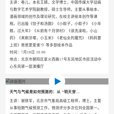
主讲：卷儿，本名王婧，文学博士，中国传媒大学动画
与数字艺术学院副教授，硕士生导师。主要从事绘本、
漫画领域的创作及理论研究，在校主讲绘本创作等课
程。已出版《饺子和汤圆》《小粽子，小粽子》《小年
糕，过大年》《从前有个月饼村》《该洗澡啦，小山
药》《来刷牙喽，小玉米》《老仙女的魔咒》《妈妈要
上班》爸爸更爱谁?》等多部绘本作品
时间：7月18日 10:00
地点：北京市朝阳区星火西路17号东风地区市民活动中
心东风驿一层演播厅
天气与气候是如何预测的：从 “明天穿...
主讲：谢铁军，北京市气象局高级工程师，博士，主要
从事短期气候预测工作，预测评分多次位列全国第一。