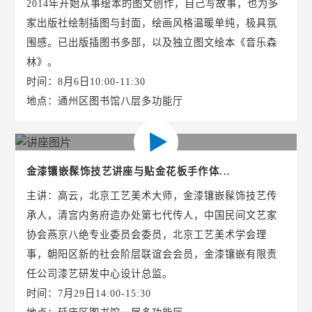
2014年开始从事绘本的图文创作，自己写故事，也为多
家出版社绘制插图与封面，绘画风格温暖单纯，极具氛
围感。已出版插图书多部，以及独立图文绘本《音乐森
林》。
时间：8月6日10:00-11:30
地点：通州区图书馆八层多功能厅
金漆镶嵌髹饰技艺讲座与贴金花板手作体...
主讲：高云，北京工艺美术大师，金漆镶嵌髹饰技艺传
承人，清宫内务府造办处第七代传人，中国民间文艺家
协会燕京八绝专业委员会委员，北京工艺美术学会理
事，朝阳区新的社会阶层联谊会会员，金漆镶嵌有限责
任公司漆艺研发中心设计总监。
时间：7月29日14:00-15:30