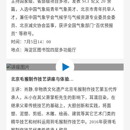
主持国家级、省部级项目多项，发表 SCI 论文 20 余
篇，入选中国气象局青年气象英才、北京市青年托举人
才，兼任中国气象学会气候学与气候资源专业委员会委
员、北京减灾协会监事，获评全国气象部门“百优预报
员” 等称号。
时间：7月5日14：00
地点：海淀区图书馆四层多功能厅
北京毛猴制作技艺讲座与体验...
主讲：肖静,非物质文化遗产北京毛猴制作技艺第五代传
承人，从小在其父萧掌柜先生的影响下，耳濡目染，在
继承父辈传统技艺的基础上，大胆创新和实践，将面
塑、泥塑、剪纸、木雕、绘画、建筑等其它艺术门类的
精华技艺和材料运用到毛猴制作技艺中。2016年获得毛
猴制作技艺代表性传承人称号。