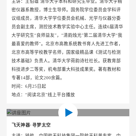
主讲：王伯雄 清华大学本科和研究生毕业。清华大学精
密仪器系教授，博士生导师。国务院学位委员会学科评
议组成员，清华大学学位委员会机械、光学与仪器分委
员会副主席，测控技术教学实验中心主任。连续6届清华
大学研究生“良师益友”，“清韵烛光”第二届清华大学“我
最喜爱的教师”。北京市高教系统教书育人先进工作者，
北京市高等学校教学名师，国家级精品课《测试与检测
技术基础》负责人。清华大学荷韵诗社社长。获教育部
科技进步二等奖，机电部重大科技成果奖。著有教材和
专著14部，论文200余篇。
时间：6月25日起
地点：“阅读北京”线上平台播放
飞天神器·寻梦太空
主讲：钱航，中国航天科技集团一院航天科普专家，中