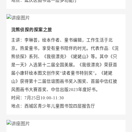
地点：延庆区图书馆一层多功能厅
浣熊侦探的探案之旅
主讲：李琳荟，绘本作者、童书编辑，工作生活于北
京。热爱童书，享受有童书陪伴的时光。代表作品:《浣
熊侦探》系列、《我很漂亮》《姥姥山》等。其中《只
是一天》入选第十二届全国美展。《我很漂亮》荣获首
届小康轩绘本图文创作奖“读者童书特别奖”。《姥姥
山》获得第十二届信谊图画书奖入围奖、首届中信红披
风图画书大赛首奖、中信出版2023年度好书。
时间：7月25日10:00-11:30
地点：西城区青少年儿童图书馆四层报告厅