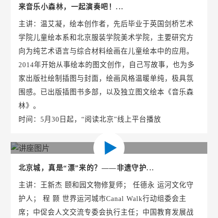
来音乐小森林，一起演奏吧！...
主讲：温艾凝，绘本创作者，先后毕业于英国剑桥艺术
学院儿童绘本系和北京服装学院美术学院，主要研究方
向为纯艺术语言与综合材料绘画在儿童绘本中的应用。
2014年开始从事绘本的图文创作，自己写故事，也为多
家出版社绘制插图与封面，绘画风格温暖单纯，极具氛
围感。已出版插图书多部，以及独立图文绘本《音乐森
林》。
时间：5月30日起，“阅读北京”线上平台播放
北京城，真是“漂”来的？——非遗守护...
主讲：王新杰 颐和园文物修复师； 任德永 运河文化守
护人； 程 颢 世界运河城市Canal Walk行动组委会主
席；中促会人文交流专委会执行主任；中国教育发展战