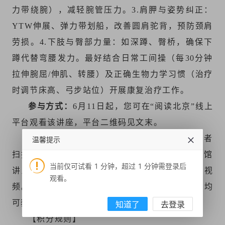
力带绕腕），减轻腕管压力。3.肩胛与姿势纠正：
YTW伸展、弹力带划船，改善圆肩驼背，预防颈肩
劳损。4.下肢与臀部力量：如深蹲、臀桥，确保下
蹲代替弯腰发力。最好结合日常工间操（每30分钟
拉伸腕屈/伸肌、转腰）及正确生物力学习惯（治疗
时调节床高、弓步站位）开展康复治疗工作。
参与方式：
6月11日起，您可在“阅读北京”线上
平台观看该讲座，平台二维码见文末。
2026年，“阅读北京”活动平台持续上新。读者
温馨提示
扫描下方二维码进入平台，点击“北京市公共图书馆
当前仅可试看 1 分钟，超过 1 分钟需登录后
讲座联盟”版块，即可查看讲座预告，观看往期视
观看。
频。参与线下讲座打卡或在平台观看线上讲座，均
可获得相应积分：
知道了
去登录
【积分规则】