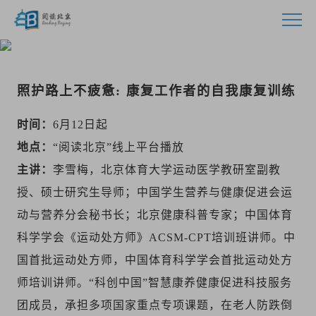
首页
照护路上不疲惫: 康复工作者的自我康复训练
活动
时间：
6月12日起
指南
地点：
“阅读北京”线上平台播放
主讲：
李雪梅，北京体育大学运动医学教研室副教
视频
授、硕士研究生导师；中国学生营养与健康促进会运
动与营养分会秘书长；北京健康科普专家；中国体育
资源
科学学会《运动处方师》ACSM-CPT培训班讲师。中
资讯
国首批运动处方师，中国体育科学学会首批运动处方
师培训讲师。“科创中国”智慧康养健康促进科技服务
联系
团成员，承担多项国家重点专项课题，在老人防跌倒