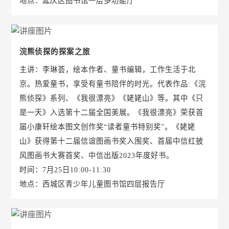
地点：延庆区图书馆一层多功能厅
浣熊侦探的探案之旅
主讲：李琳荟，绘本作者、童书编辑，工作生活于北
京。热爱童书，享受有童书陪伴的时光。代表作品:《浣
熊侦探》系列、《我很漂亮》《姥姥山》等。其中《只
是一天》入选第十二届全国美展。《我很漂亮》荣获首
届小康轩绘本图文创作奖“读者童书特别奖”。《姥姥
山》获得第十二届信谊图画书奖入围奖、首届中信红披
风图画书大赛首奖、中信出版2023年度好书。
时间：7月25日10:00-11:30
地点：西城区青少年儿童图书馆四层报告厅