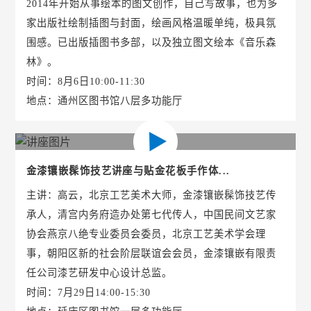
2014年开始从事绘本的图文创作，自己写故事，也为多
家出版社绘制插图与封面，绘画风格温暖单纯，极具氛
围感。已出版插图书多部，以及独立图文绘本《音乐森
林》。
时间：8月6日10:00-11:30
地点：通州区图书馆八层多功能厅
金漆镶嵌髹饰技艺讲座与贴金花板手作体...
主讲：高云，北京工艺美术大师，金漆镶嵌髹饰技艺传
承人，清宫内务府造办处第七代传人，中国民间文艺家
协会燕京八绝专业委员会委员，北京工艺美术学会理
事，朝阳区新的社会阶层联谊会会员，金漆镶嵌有限责
任公司漆艺研发中心设计总监。
时间：7月29日14:00-15:30