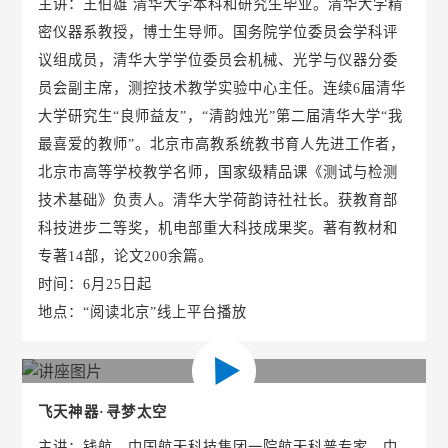
主讲：王伯雄 清华大学本科和研究生毕业。清华大学精
密仪器系教授，博士生导师。国务院学位委员会学科评
议组成员，清华大学学位委员会机械、光学与仪器分委
员会副主席，测控技术教学实验中心主任。连续6届清华
大学研究生“良师益友”，“清韵烛光”第二届清华大学“我
最喜爱的教师”。北京市高教系统教书育人先进工作者，
北京市高等学校教学名师，国家级精品课《测试与检测
技术基础》负责人。清华大学荷韵诗社社长。获教育部
科技进步二等奖，机电部重大科技成果奖。著有教材和
专著14部，论文200余篇。
时间：6月25日起
地点：“阅读北京”线上平台播放
飞天神器·寻梦太空
主讲：钱航，中国航天科技集团一院航天科普专家，中