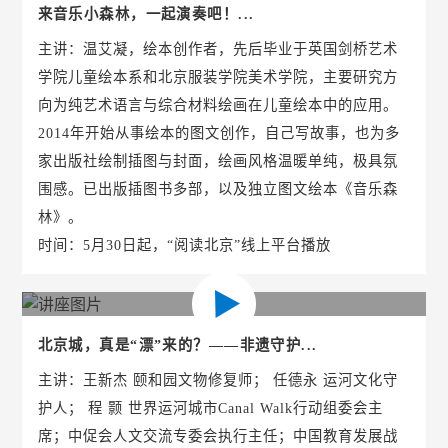
来音乐小森林，一起演奏吧！...
主讲：温艾凝，绘本创作者，先后毕业于英国剑桥艺术
学院儿童绘本系和北京服装学院美术学院，主要研究方
向为纯艺术语言与综合材料绘画在儿童绘本中的应用。
2014年开始从事绘本的图文创作，自己写故事，也为多
家出版社绘制插图与封面，绘画风格温暖单纯，极具氛
围感。已出版插图书多部，以及独立图文绘本《音乐森
林》。
时间：5月30日起，“阅读北京”线上平台播放
北京城，真是“漂”来的？——非遗守护...
主讲：王新杰 颐和园文物修复师； 任德永 运河文化守
护人； 程 颢 世界运河城市Canal Walk行动组委会主
席；中促会人文交流专委会执行主任；中国教育发展战