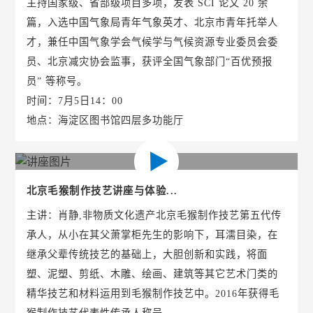
主持国家级、省部级项目多项，发表 SCI 论文 20 余
篇，入选中国气象局青年气象英才、北京市青年托举人
才，兼任中国气象学会气候学与气候资源专业委员会委
员、北京减灾协会监事，获评全国气象部门“百优预报
员” 等称号。
时间：7月5日14：00
地点：海淀区图书馆四层多功能厅
北京毛猴制作技艺讲座与体验...
主讲：肖静,非物质文化遗产北京毛猴制作技艺第五代传
承人，从小在其父萧掌柜先生的影响下，耳濡目染，在
继承父辈传统技艺的基础上，大胆创新和实践，将面
塑、泥塑、剪纸、木雕、绘画、建筑等其它艺术门类的
精华技艺和材料运用到毛猴制作技艺中。2016年获得毛
猴制作技艺代表性传承人称号。