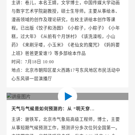
主讲：卷儿，本名王婧，文学博士，中国传媒大学动画
与数字艺术学院副教授，硕士生导师。主要从事绘本、
漫画领域的创作及理论研究，在校主讲绘本创作等课
程。已出版《饺子和汤圆》《小粽子，小粽子》《小年
糕，过大年》《从前有个月饼村》《该洗澡啦，小山
药》《来刷牙喽，小玉米》《老仙女的魔咒》《妈妈要
上班》爸爸更爱谁?》等多部绘本作品
时间：7月18日 10:00
地点：北京市朝阳区星火西路17号东风地区市民活动中
心东风驿一层演播厅
天气与气候是如何预测的：从 “明天穿...
主讲：谢铁军，北京市气象局高级工程师，博士，主要
从事短期气候预测工作，预测评分多次位列全国第一。