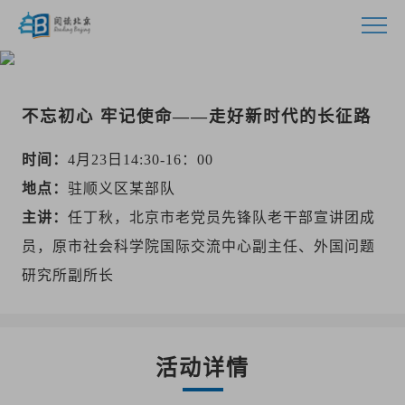
首页
不忘初心 牢记使命——走好新时代的长征路
活动
时间：
4月23日14:30-16：00
指南
地点：
驻顺义区某部队
主讲：
任丁秋，北京市老党员先锋队老干部宣讲团成
视频
员，原市社会科学院国际交流中心副主任、外国问题
研究所副所长
资源
资讯
活动详情
联系