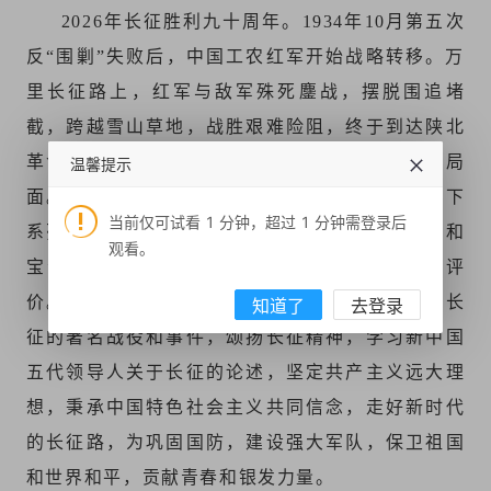
2026年长征胜利九十周年。1934年10月第五次
登录
反“围剿”失败后，中国工农红军开始战略转移。万
里长征路上，红军与敌军殊死鏖战，摆脱围追堵
截，跨越雪山草地，战胜艰难险阻，终于到达陕北
革命根据地，实现北上抗日，开创中国革命的新局
温馨提示
面。长征是一部英雄史诗，创造了人类奇迹，留下
当前仅可试看 1 分钟，超过 1 分钟需登录后
系列经典战例。长征精神是我党我军的光荣传统和
观看。
宝贵财富，新中国五代领导人给予精辟概括和评
价。九十年后的今天，我们回顾长征历史，重温长
知道了
去登录
征的著名战役和事件，颂扬长征精神，学习新中国
五代领导人关于长征的论述，坚定共产主义远大理
想，秉承中国特色社会主义共同信念，走好新时代
的长征路，为巩固国防，建设强大军队，保卫祖国
和世界和平，贡献青春和银发力量。