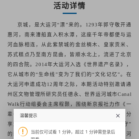
活动详情
登录
京城，是大运河“漂”来的。1293年郭守敬开通
惠河，南来漕船直入积水潭，这座千年帝都便与运
河血脉相连，从此紫禁城的金丝楠木、皇家贡米、
苏式糕点乃至南方昆曲，皆顺水北上，流进了北京
的四合院。2014年大运河入选《世界遗产名录》，
它从城市的“生命线”变为了我们的“文化记忆”。在
大运河申遗成功12周年之际，本期活动特别邀请通
州区文物管理所研究员任德永、世界运河城市Canal
Walk行动组委会主席程颢，围绕新京报社力作《一
辈子，一座城：记北京文化守护人》，与读者们分
温馨提示
享大运河的前世今生，讲述非遗守护人“与城相守”
当前仅可试看 1 分钟，超过 1 分钟需登录后
的动人故事：只要还有人记得、守护、传唱，运河