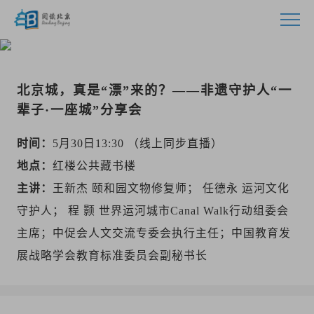
首页
北京城，真是“漂”来的？——非遗守护人“一
活动
辈子·一座城”分享会
指南
时间：
5月30日13:30 （线上同步直播）
地点：
红楼公共藏书楼
视频
主讲：
王新杰 颐和园文物修复师； 任德永 运河文化
守护人； 程 颢 世界运河城市Canal Walk行动组委会
资源
主席；中促会人文交流专委会执行主任；中国教育发
资讯
展战略学会教育标准委员会副秘书长
联系