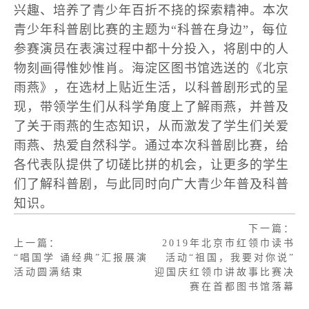
兴趣、培养了青少年百折不挠的探索精神。本次
资源
青少年科普剧比赛的主题为“科普在身边”，每位
参赛演员在表演过程中都十分投入，将剧中的人
资讯
物刻画得惟妙惟肖。海淀区图书馆选送的《北京
雨燕》，在选材上贴近生活，以科普剧形式的呈
联系
现，带领学生们从科学角度上了解雨燕，并普及
了关于雨燕的生态知识，从而激发了学生们关爱
登录
雨燕、热爱自然科学。通过本次科普剧比赛，给
各代表队提供了切磋比拼的机会，让更多的学生
们了解科普剧，与此同时向广大青少年普及科普
知识。
下一篇：
上一篇：
2019年北京市红领巾读书
“唱国学 诵经典”汇报展演
活动“祖国，我要对你说”
活动圆满结束
迎国庆红领巾讲故事比赛决
赛在首都图书馆落幕