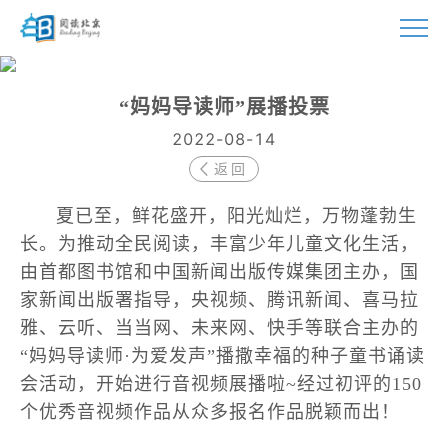
首页
“妈妈导读师”展播投票
活动
2022-08-14
返回
诵读大赛
夏已至，鲜花盛开，阳光灿烂，万物蓬勃生
讲座联盟
长。为推动全民阅读，丰富少年儿童文化生活，
阅读伴我成长
由首都图书馆和中国新闻出版传媒集团主办，国
家新闻出版署指导，央视频、腾讯新闻、喜马拉
城市共读
雅、云听、当当网、未来网、快手等联合主办的
指南
“妈妈导读师·为爱发声”播撒幸福的种子童书诵读
会活动，开始进行音视频展播啦~经过初评的150
视频
个优秀音视频作品从众多报名作品脱颖而出！